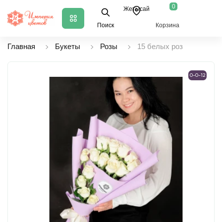
0
Жетысай
Поиск
Корзина
Главная
Букеты
Розы
15 белых роз
0-0-12