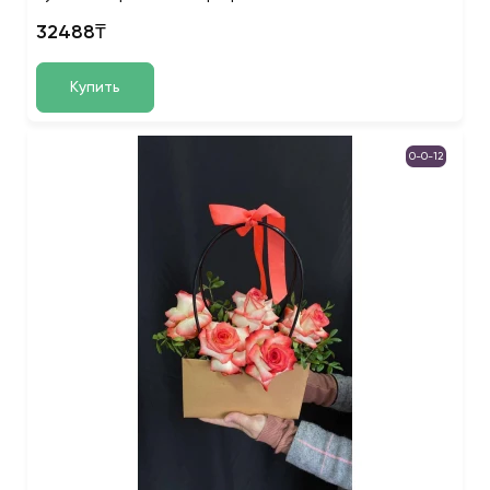
32488₸
Купить
0-0-12