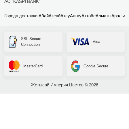
АО "KASPI BANK"
Города доставки:
Абай
Аксай
Аксу
Актау
Актобе
Алматы
Аральск
SSL Secure
Visa
Connection
MasterCard
Google Secure
Жетысай Империя Цветов © 2026