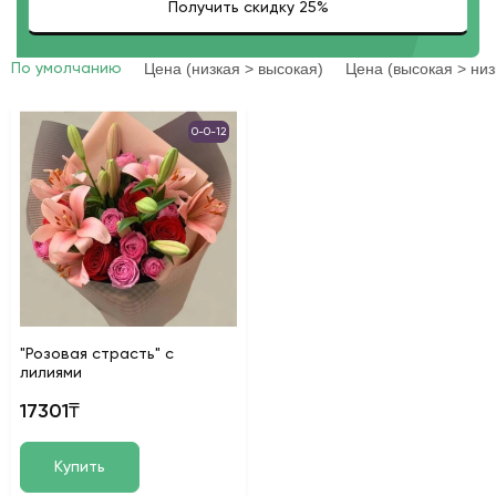
Цена (низкая > высокая)
Цена (высокая > низ
По умолчанию
0-0-12
"Розовая страсть" с
лилиями
17301₸
Купить