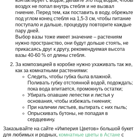
контактирует с водой, делайте это под водой, чтобы
воздух не попал внутрь стебля и не вызвал
гниение. Перед тем, как поставить в воду, обрежьте
под углом конец стебля на 1,5-3 см, чтобы питание
поступало и дальше, процедуру повторите каждые
пару дней.
Выбор вазы тоже имеет значение – растениям
нужно пространство, они будут дольше стоять, не
прикасаясь друг к другу, рекомендуемая высота
вазы 40-60 % от длины стебля.
За композицией в коробке нужно ухаживать так же,
как за комнатными растениями:
Следить, чтобы губка была влажной.
Поливать губку отстоянной водой, подождать;
пока вода впитается, промокнуть остатки;
Убирать опавшие лепестки и листья у
основания, чтобы избежать гниения;
При наличии листьев, вытирать с них пыль;
Опрыскивать бутоны, не попадая в
сердцевину.
Заказывайте на сайте «Империя Цветов» большой букет
для любимых и родных,
комнатные цветы в Астане
с