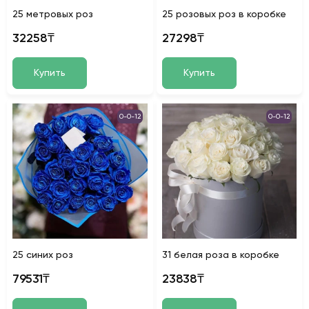
25 метровых роз
25 розовых роз в коробке
32258₸
27298₸
Купить
Купить
0-0-12
0-0-12
25 синих роз
31 белая роза в коробке
79531₸
23838₸