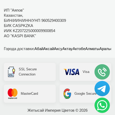
ИП "Аяпов"
Казахстан,
БИН/ИИН/ИНН/УНП 960529400309
БИК CASPKZKA
ИИК KZ20722S000009900854
АО "KASPI BANK"
Города доставки:
Абай
Аксай
Аксу
Актау
Актобе
Алматы
Аральск
SSL Secure
Visa
Connection
MasterCard
Google Secure
Жетысай Империя Цветов © 2026