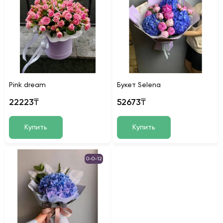
Pink dream
Букет Selena
22223₸
52673₸
Купить
Купить
0-0-12