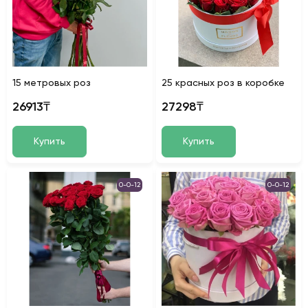
15 метровых роз
25 красных роз в коробке
26913₸
27298₸
Купить
Купить
0-0-12
0-0-12