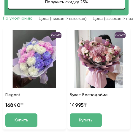
Цена (низкая > высокая)
Цена (высокая > низ
По умолчанию
0-0-12
0-0-12
Elegant
Букет Бесподобие
16840₸
14995₸
Купить
Купить