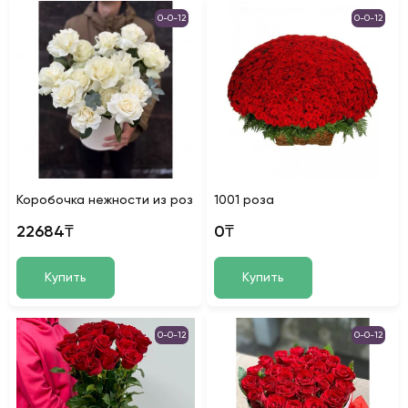
0-0-12
0-0-12
Коробочка нежности из роз
1001 роза
22684₸
0₸
Купить
Купить
0-0-12
0-0-12