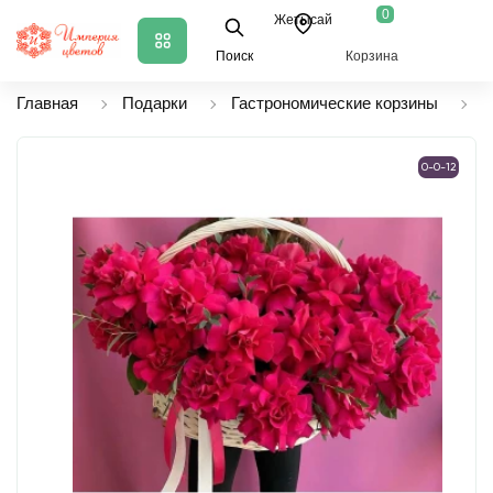
0
Жетысай
Поиск
Корзина
Главная
Подарки
Гастрономические корзины
К
0-0-12