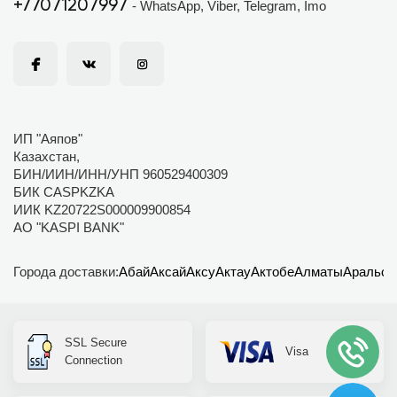
+77071207997
- WhatsApp, Viber, Telegram, Imo
ИП "Аяпов"
Казахстан,
БИН/ИИН/ИНН/УНП 960529400309
БИК CASPKZKA
ИИК KZ20722S000009900854
АО "KASPI BANK"
Города доставки:
Абай
Аксай
Аксу
Актау
Актобе
Алматы
Аральск
SSL Secure
Visa
Connection