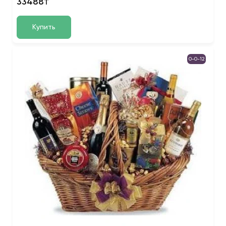
33488₸
Купить
0-0-12