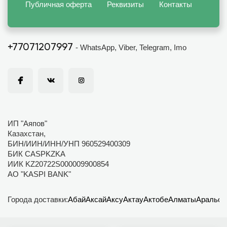
Публичная оферта
Реквизиты
Контакты
+77071207997
- WhatsApp, Viber, Telegram, Imo
ИП "Аяпов"
Казахстан,
БИН/ИИН/ИНН/УНП 960529400309
БИК CASPKZKA
ИИК KZ20722S000009900854
АО "KASPI BANK"
Города доставки:
Абай
Аксай
Аксу
Актау
Актобе
Алматы
Аральск