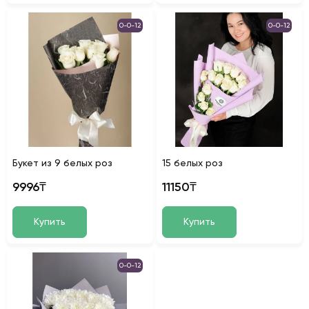
0-0-12
0-0-12
Букет из 9 белых роз
15 белых роз
9996₸
11150₸
Купить
Купить
0-0-12