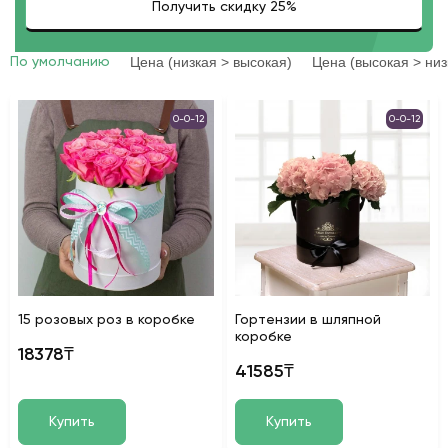
Цена (низкая > высокая)
Цена (высокая > низ
По умолчанию
0-0-12
0-0-12
15 розовых роз в коробке
Гортензии в шляпной
коробке
18378₸
41585₸
Купить
Купить